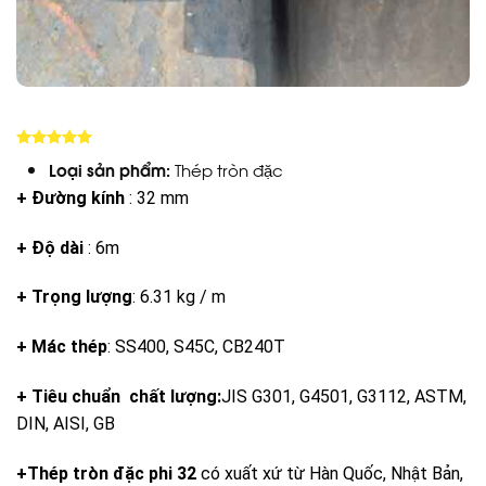
5.00
trên 5
Loại sản phẩm:
Thép tròn đặc
+ Đường kính
: 32 mm
+ Độ dài
: 6m
+ Trọng lượng
: 6.31 kg / m
+ Mác thép
: SS400, S45C, CB240T
+ Tiêu chuẩn chất lượng:
JIS G301, G4501, G3112, ASTM,
DIN, AISI, GB
+Thép tròn đặc phi 32
có xuất xứ từ Hàn Quốc, Nhật Bản,