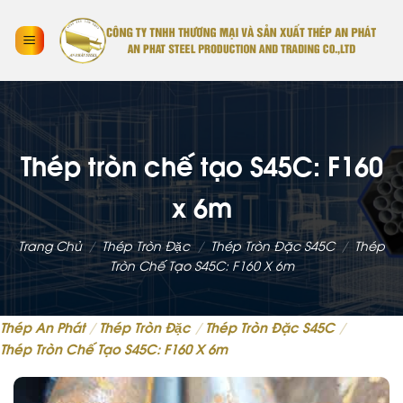
Thép tròn chế tạo S45C: F160
x 6m
Trang Chủ
/
Thép Tròn Đặc
/
Thép Tròn Đặc S45C
/
Thép
Tròn Chế Tạo S45C: F160 X 6m
Thép An Phát
/
Thép Tròn Đặc
/
Thép Tròn Đặc S45C
/
Thép Tròn Chế Tạo S45C: F160 X 6m