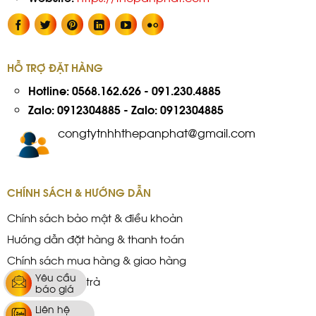
HỖ TRỢ ĐẶT HÀNG
Hotline:
0568.162.626
-
091.230.4885
Zalo: 0912304885
-
Zalo: 0912304885
congtytnhhthepanphat@gmail.com
CHÍNH SÁCH & HƯỚNG DẪN
Chính sách bảo mật & điều khoản
Hướng dẫn đặt hàng & thanh toán
Chính sách mua hàng & giao hàng
Yêu cầu
Chính sách đổi trả
báo giá
Liên hệ