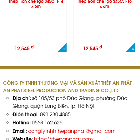
Thép tròn chế tạo S45C: F14
Thép tròn chế tạo S45C: F16
x 6m
x 6m
đ
đ
12,545
12,545
CÔNG TY TNHH THƯƠNG MẠI VÀ SẢN XUẤT THÉP AN PHÁT
AN PHAT STEEL PRODUCTION AND TRADING CO.,LTD
Địa chỉ:
số 105/53 phố Đức Giang, phường Đức
Giang, quận Long Biên, tp. Hà Nội
Điện thoại:
091.230.4885
Hotline:
0568.162.626
Email:
congtytnhhthepanphat@gmail.com
Website:
https://thepanphat.com