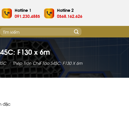
Hotline 1
Hotline 2
091.230.4885
0568.162.626
Tìm
kiếm:
S45C: F130 x 6m
45C
/
Thép Tròn Chế Tạo S45C: F130 X 6m
n đặc