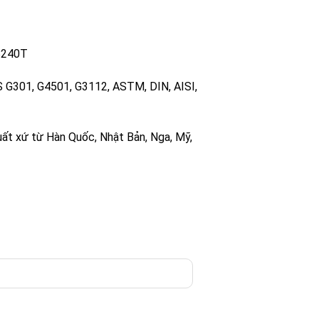
B240T
S G301, G4501, G3112, ASTM, DIN, AISI,
uất xứ từ Hàn Quốc, Nhật Bản, Nga, Mỹ,