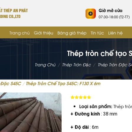
Giờ mở cửa
07:30-18:00 (T2-T7)
Trang chủ
Giới thiệu
Bảng giá thép
Tin tức
Liên hệ
Thép tròn chế tạo 
Trang Chủ
/
Thép Tròn Đặc
/
Thép Tròn Đặc S
 Đặc S45C
/
Thép Tròn Chế Tạo S45C: F130 X 6m
5.00
trên 5
Loại sản phẩm:
Thép trò
+ Đường kính
: 38 mm
+ Độ dài
: 6m