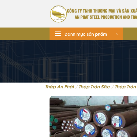
Danh mục sản phẩm
Thép An Phát
/
Thép Tròn Đặc
/
Thép Tròn