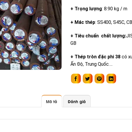
+ Trọng lượng
: 8.90 kg / m
+ Mác thép
: SS400, S45C, C
+ Tiêu chuẩn chất lượng:
JI
GB
+ Thép tròn đặc phi 38
có x
Ấn Độ, Trung Quốc….
Mô tả
Đánh giá