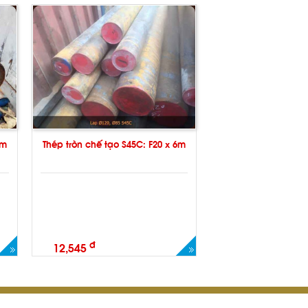
6m
Thép tròn chế tạo S45C: F20 x 6m
đ
12,545