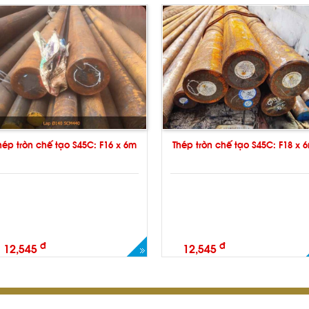
hép tròn chế tạo S45C: F16 x 6m
Thép tròn chế tạo S45C: F18 x 
đ
đ
12,545
12,545