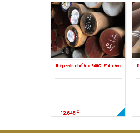
 tạo S45C: F160 x 6m
Thép tròn chế tạo S45C: F14 x 6m
T
đ
12,545