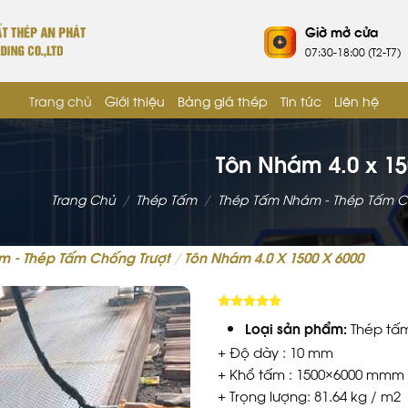
Giờ mở cửa
07:30-18:00 (T2-T7)
Trang chủ
Giới thiệu
Bảng giá thép
Tin tức
Liên hệ
Tôn Nhám 4.0 x 15
Trang Chủ
/
Thép Tấm
/
Thép Tấm Nhám - Thép Tấm C
 - Thép Tấm Chống Trượt
/
Tôn Nhám 4.0 X 1500 X 6000
5.00
trên 5
Loại sản phẩm:
Thép tấ
+ Độ dày : 10 mm
+ Khổ tấm : 1500×6000 mmm
+ Trọng lượng: 81.64 kg / m2