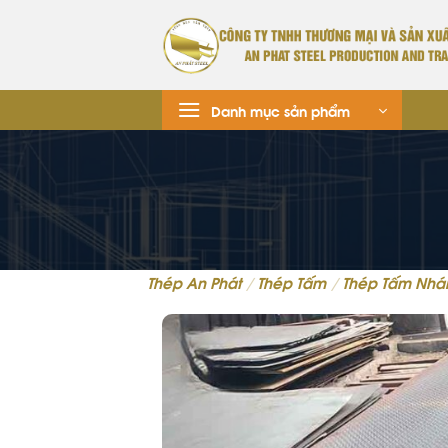
Danh mục sản phẩm
Thép An Phát
/
Thép Tấm
/
Thép Tấm Nhám