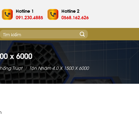
Hotline 1
Hotline 2
091.230.4885
0568.162.626
Tìm
kiếm:
00 x 6000
hống Trượt
/
Tôn Nhám 4.0 X 1500 X 6000
m