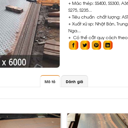
+ Mác thép: SS400, SS300, A3
S275, S235…
+ Tiêu chuẩn chất lượng: ASTM
+ Xuất xứ sp: Nhật Bản, Tru
Nga…
+ Có thể cắt quy cách the
Mô tả
Đánh giá