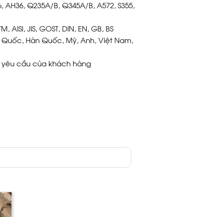
6, AH36, Q235A/B, Q345A/B, A572, S355,
, AISI, JIS, GOST, DIN, EN, GB, BS
ng Quốc, Hàn Quốc, Mỹ, Anh, Việt Nam,
o yêu cầu của khách hàng