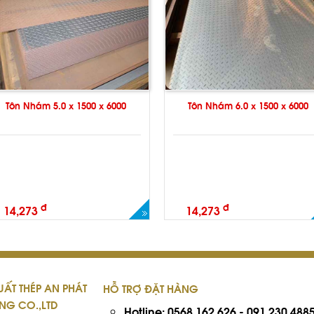
Tôn Nhám 5.0 x 1500 x 6000
Tôn Nhám 6.0 x 1500 x 6000
đ
đ
14,273
14,273
ẤT THÉP AN PHÁT
HỖ TRỢ ĐẶT HÀNG
NG CO.,LTD
Hotline:
0568.162.626
-
091.230.488