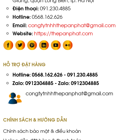
Điện thoại:
091.230.4885
Hotline:
0568.162.626
Email:
congtytnhhthepanphat@gmail.com
Website:
https://thepanphat.com
HỖ TRỢ ĐẶT HÀNG
Hotline:
0568.162.626
-
091.230.4885
Zalo: 0912304885
-
Zalo: 0912304885
congtytnhhthepanphat@gmail.com
CHÍNH SÁCH & HƯỚNG DẪN
Chính sách bảo mật & điều khoản
Hướng dẫn đặt hàng & thanh toán