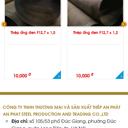
Thép ống đen F12,7 x 1,0
Thép ống đen F12,7 x 1,2
đ
đ
10,000
10,000
CÔNG TY TNHH THƯƠNG MẠI VÀ SẢN XUẤT THÉP AN PHÁT
AN PHAT STEEL PRODUCTION AND TRADING CO.,LTD
Địa chỉ:
số 105/53 phố Đức Giang, phường Đức
Giang, quận Long Biên, tp. Hà Nội