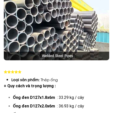
5.00
trên 5
Loại sản phẩm:
Thép ống
+ Quy cách và trọng lượng :
Ống đen D127x1.8x6m
: 33.29 kg / cây
Ống đen D127x2.0x6m
: 36.93 kg / cây