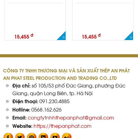
đ
đ
15,455
15,455
CÔNG TY TNHH THƯƠNG MẠI VÀ SẢN XUẤT THÉP AN PHÁT
AN PHAT STEEL PRODUCTION AND TRADING CO.,LTD
Địa chỉ:
số 105/53 phố Đức Giang, phường Đức
Giang, quận Long Biên, tp. Hà Nội
Điện thoại:
091.230.4885
Hotline:
0568.162.626
Email:
congtytnhhthepanphat@gmail.com
Website:
https://thepanphat.com