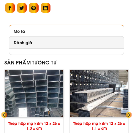
Mô tả
Đánh giá
SẢN PHẨM TƯƠNG TỰ
Thép hộp mạ kẽm 13 x 26 x
Thép hộp mạ kẽm 13 x 26 x
1.0 x 6m
1.1 x 6m