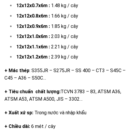
12x12x0.7x6m :
1.48 kg / cây
12x12x0.8x6m :
1.66 kg / cây
12x12x0.9x6m :
1.85 kg / cây
12x12x1.0x6m :
2.03 kg / cây
12x12x1.1x6m :
2.21 kg / cây
12x12x1.2x6m :
2.39 kg / cây
+ Mác thép
: S355JR – S275JR – SS 400 – CT3 – S45C –
C45 – A36 – S50C…
+ Tiêu chuẩn chất lượng:
TCVN 3783 – 83, ATSM A36,
ATSM A53, ATSM A500, JIS – 3302…
+ Xuất xứ sp:
Trong nước và nhập khẩu
+ Chiều dài:
6 mét / cây