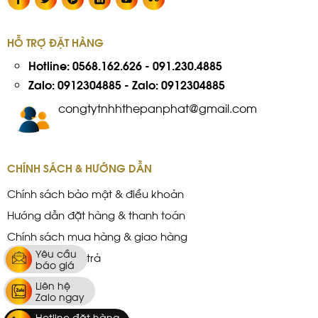
HỖ TRỢ ĐẶT HÀNG
Hotline:
0568.162.626
-
091.230.4885
Zalo: 0912304885
-
Zalo: 0912304885
congtytnhhthepanphat@gmail.com
CHÍNH SÁCH & HƯỚNG DẪN
Chính sách bảo mật & điều khoản
Hướng dẫn đặt hàng & thanh toán
Chính sách mua hàng & giao hàng
Yêu cầu
Chính sách đổi trả
báo giá
Liên hệ
Zalo ngay
Hotline đặt hàng