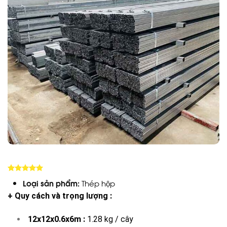
5.00
trên 5
Loại sản phẩm:
Thép hộp
+ Quy cách và trọng lượng :
12x12x0.6x6m :
1.28 kg / cây