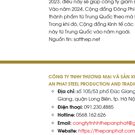
2023, điều này sẽ giúp công ty giả
Vào năm 2024, Cộng đồng Đông Phi đã
thành phẩm từ Trung Quốc theo mã HS
Trong khi đó, Cộng đồng Kinh tế các 
này từ Trung Quốc vào năm ngoái.
Nguồn tin: satthep.net
CÔNG TY TNHH THƯƠNG MẠI VÀ SẢN XU
AN PHAT STEEL PRODUCTION AND TRADI
Địa chỉ:
số 105/53 phố Đức Gian
Giang, quận Long Biên, tp. Hà Nộ
Điện thoại:
091.230.4885
Hotline:
0568.162.626
Email:
congtytnhhthepanphat@g
Website:
https://thepanphat.com