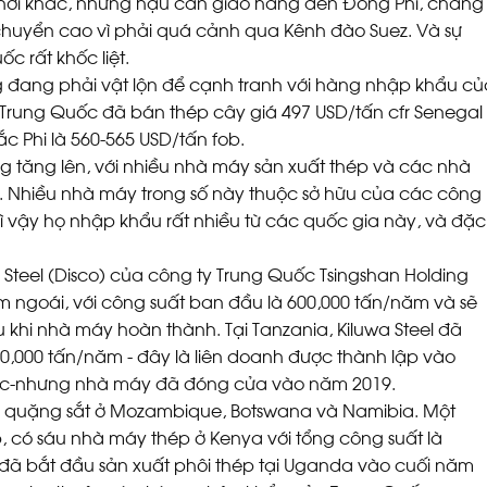
nơi khác, nhưng hậu cần giao hàng đến Đông Phi, chẳng
 chuyển cao vì phải quá cảnh qua Kênh đào Suez. Và sự
 rất khốc liệt.
g đang phải vật lộn để cạnh tranh với hàng nhập khẩu củ
Trung Quốc đã bán thép cây giá 497 USD/tấn cfr Senegal
 Phi là 560-565 USD/tấn fob.
 tăng lên, với nhiều nhà máy sản xuất thép và các nhà
. Nhiều nhà máy trong số này thuộc sở hữu của các công
ì vậy họ nhập khẩu rất nhiều từ các quốc gia này, và đặc
 Steel (Disco) của công ty Trung Quốc Tsingshan Holding
 ngoái, với công suất ban đầu là 600,000 tấn/năm và sẽ
 khi nhà máy hoàn thành. Tại Tanzania, Kiluwa Steel đã
,000 tấn/năm - đây là liên doanh được thành lập vào
ốc-nhưng nhà máy đã đóng cửa vào năm 2019.
à quặng sắt ở Mozambique, Botswana và Namibia. Một
, có sáu nhà máy thép ở Kenya với tổng công suất là
đã bắt đầu sản xuất phôi thép tại Uganda vào cuối năm