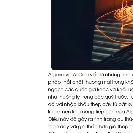
Algeria và Ai Cập vốn là những nhà 
pháp thắt chặt thương mại trong khố
ngạch các quốc gia khác và khối lượ
như thường lệ trong các quý trước. 
đối với nhập khẩu thép dây từ bất k
khác nên khả năng tiếp cận của Alg
Điều này đã gây ra tình trạng dư th
thép dây với giá thấp hơn giá thép câ