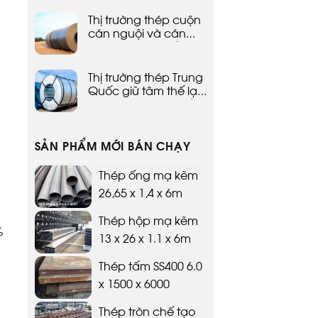
Thị trường thép cuộn
cán nguội và cán
nóng Trung Quốc dự
kiến củng cố trong
ngắn hạn
Thị trường thép Trung
Quốc giữ tâm thế lạc
quan thận trọng về
tháng 3
SẢN PHẨM MỚI BÁN CHẠY
Thép ống mạ kẽm
26,65 x 1,4 x 6m
Thép hộp mạ kẽm
%
13 x 26 x 1.1 x 6m
Thép tấm SS400 6.0
x 1500 x 6000
Thép tròn chế tạo