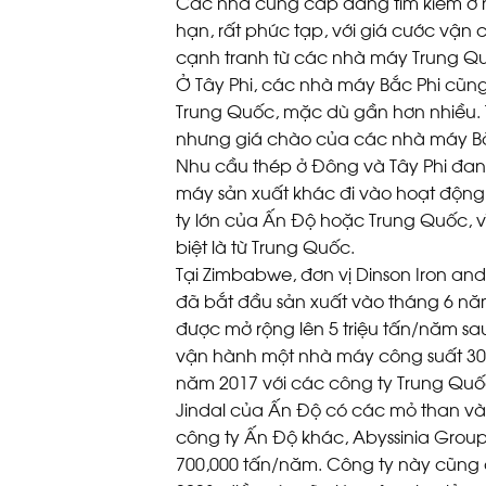
Các nhà cung cấp đang tìm kiếm ở 
hạn, rất phức tạp, với giá cước vận
cạnh tranh từ các nhà máy Trung Quốc
Ở Tây Phi, các nhà máy Bắc Phi cũn
Trung Quốc, mặc dù gần hơn nhiều. 
nhưng giá chào của các nhà máy Bắc
Nhu cầu thép ở Đông và Tây Phi đang
máy sản xuất khác đi vào hoạt động
ty lớn của Ấn Độ hoặc Trung Quốc, v
biệt là từ Trung Quốc.
Tại Zimbabwe, đơn vị Dinson Iron and
đã bắt đầu sản xuất vào tháng 6 năm
được mở rộng lên 5 triệu tấn/năm sau
vận hành một nhà máy công suất 300
năm 2017 với các công ty Trung Qu
Jindal của Ấn Độ có các mỏ than v
công ty Ấn Độ khác, Abyssinia Group
700,000 tấn/năm. Công ty này cũng 