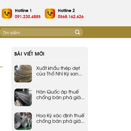
Hotline 1
Hotline 2
091.230.4885
0568.162.626
Tìm
kiếm:
BÀI VIẾT MỚI
Xuất khẩu thép dẹt
của Thổ Nhĩ Kỳ sang
EU tăng vọt vào năm
2024
Hàn Quốc áp thuế
chống bán phá giá
đối với thép tấm
Trung Quốc
Hoa Kỳ xác định thuế
chống bán phá giá
sơ bộ cho thép CORE