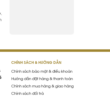
n
y.
m
CHÍNH SÁCH & HƯỚNG DẪN
5
Chính sách bảo mật & điều khoản
5
Hướng dẫn đặt hàng & thanh toán
Chính sách mua hàng & giao hàng
Chính sách đổi trả