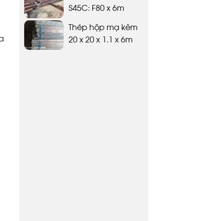
S45C: F80 x 6m
Thép hộp mạ kẽm
a
20 x 20 x 1.1 x 6m