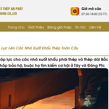
Giờ mở cửa
07:30-18:00 (T2-T7)
Trang chủ
Giới thiệu
Bảng giá thép
Tin tức
Liên hệ
p Lực Lên Các Nhà Xuất Khẩu Thép Toàn Cầu
áp lực cho các nhà xuất khẩu phôi thép và thép dài Bắc
háp bảo hộ, buộc họ tìm kiếm cơ hội ở Tây và Đông Phi.