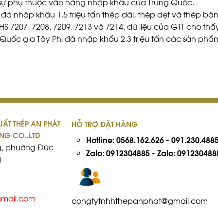
m sự phụ thuộc vào hàng nhập khẩu của Trung Quốc.
 nhập khẩu 1.5 triệu tấn thép dài, thép dẹt và thép bá
 7207, 7208, 7209, 7213 và 7214, dữ liệu của GTT cho thấ
Quốc gia Tây Phi đã nhập khẩu 2.3 ​​triệu tấn các sản phẩ
ẤT THÉP AN PHÁT
HỖ TRỢ ĐẶT HÀNG
NG CO.,LTD
Hotline:
0568.162.626
-
091.230.488
g, phường Đức
Zalo: 0912304885
-
Zalo: 091230488
i
mail.com
congtytnhhthepanphat@gmail.com