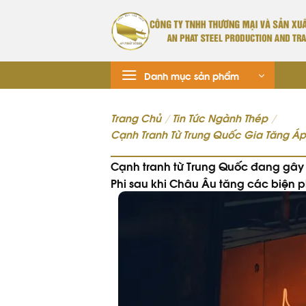
Danh mục sản phẩm
Trang Chủ
/
Tin Tức Ngành Thép
/
Cạnh Tranh Từ Trung Quốc Gia Tăng Á
Cạnh tranh từ Trung Quốc đang gây 
Phi sau khi Châu Âu tăng các biện p