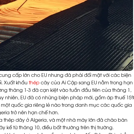
cung cấp lớn cho EU nhưng đã phải đối mặt với các biện
i. Xuất khẩu
thép
cây của Ai Cập sang EU nằm trong hạn
ng tháng 1-3 đã cạn kiệt vào tuần đầu tiên của tháng 1,
Tuy nhiên, EU đã có những biện pháp mới, gồm áp thuế 15
ỳ một quốc gia riêng lẻ nào trong danh mục các quốc gia
eria trở nên hạn chế hơn.
ừa thép dây ở Algeria, và một nhà máy lớn đã chào bán
y kể từ tháng 10, điều bất thường trên thị trường.